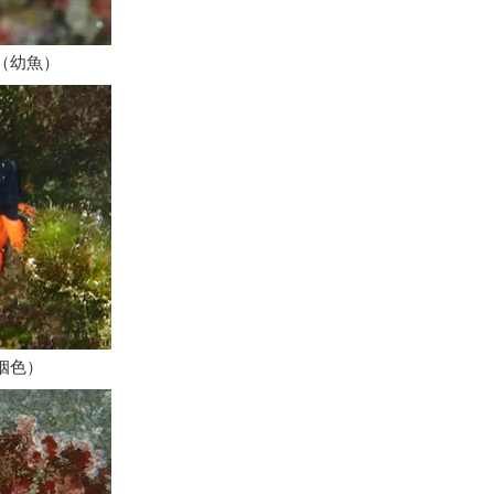
（幼魚）
姻色）