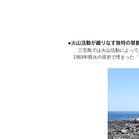
●火山活動が織りなす独特の景
​ 三宅島では火山活動によっ
1983年噴火の溶岩で埋まっ