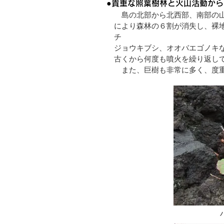
●貴重な照葉樹林と火山活動か
​ 島の北部から北西部、南部の
により森林の６割が消失し、裸
チ
ジョウキブシ、オオバエゴノキ
古くから何度も噴火を繰り返し
また、巨樹も非常に多く、度重