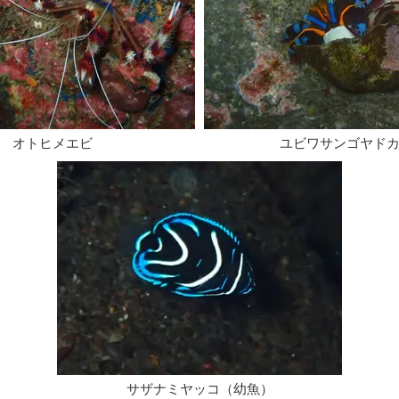
​オトヒメエビ​
​ユビワサンゴヤド
​サザナミヤッコ（幼魚）