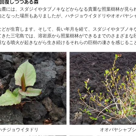
ら回復しつつある森
山麓には、スダジイやタブノキなどからなる貴重な照葉樹林が見られ
地となった場所もありましたが、ハチジョウイタドリやオオバヤシ
などが生育します。そして、長い年月を経て、スダジイやタブノキ
てきた三宅島では、溶岩原から照葉樹林ができるまでのさまざまな
なる噴火が起きながら生き続けるそれらの巨樹の凄さを感じるこ
​ハチジョウイタドリ
​オオバヤシャブ