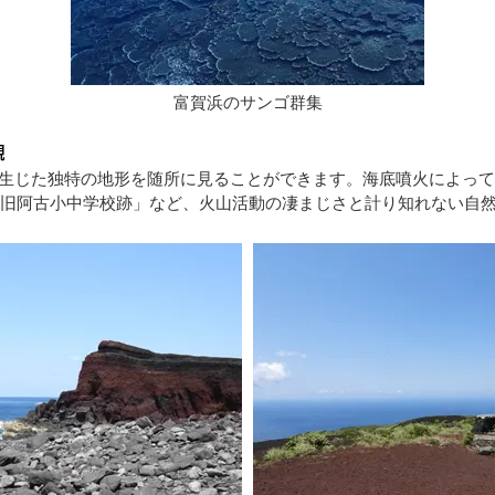
富賀浜のサンゴ群集
観
て生じた独特の地形を随所に見ることができます。海底噴火によっ
た「旧阿古小中学校跡」など、火山活動の凄まじさと計り知れない自