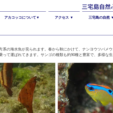
​三宅島自
アカコッコについて▼
アクセス ▼
三宅島の自然 
よって南方系の海水魚が見られます。春から秋にかけて、ナンヨウツバ
乗って運ばれてきます。サンゴの種類も約90種と豊富で、多様な