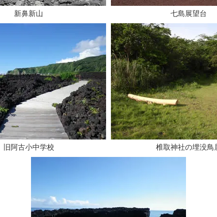
​新鼻新山
​七島展望台
​旧阿古小中学校​
​椎取神社の埋没鳥