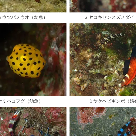
ンヨウツバメウオ（幼魚）
​ミヤコキセンスズメダイ
ミナミハコフグ（幼魚）
​ミヤケヘビギンポ（婚